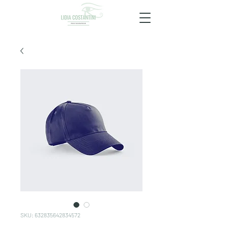
SKU: 632835642834572