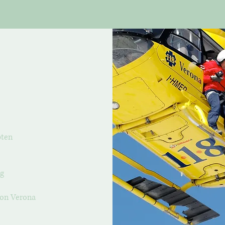
pten
ng
von Verona