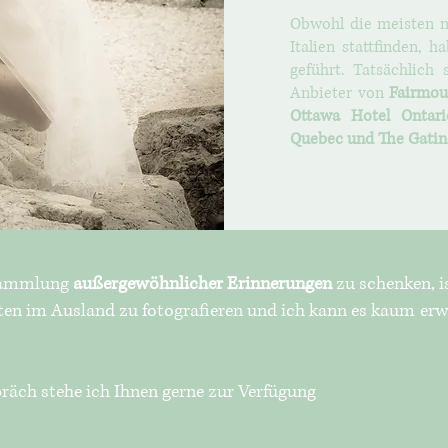
Obwohl die meisten 
Italien stattfinden,
geführt. Tatsächlich
Anbieter von
Fairmou
Ottawa Hotel Ontar
Quebec und The Gatin
 Sammlung
außergewöhnlicher Erinnerungen
zu schenken, i
iten im Ausland zu fotografieren und ich kann es kaum erw
räch stehe ich Ihnen gerne zur Verfügung