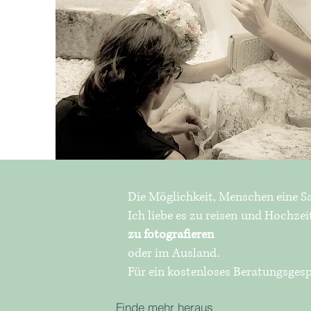
Die Möglichkeit, Menschen eine
Ich liebe es zu reisen und Hochze
zu fotografieren
oder im Ausland.
Für ein kostenloses Beratungsgesp
Finde mehr heraus